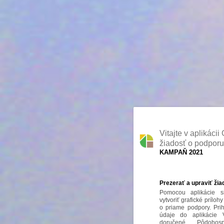
Vitajte v aplikáci
žiadosť o podporu
KAMPAŇ 2021
Prezerať a upraviť žia
Pomocou aplikácie s
vytvoriť grafické prílohy
o priame podpory. Pri
údaje do aplikácie 
doručené Pôdohosp