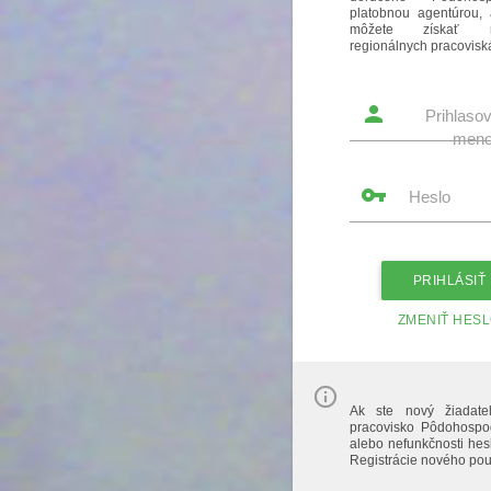
platobnou agentúrou, 
môžete získať 
regionálnych pracovisk
Prihlaso
men
Heslo
PRIHLÁSIŤ
ZMENIŤ HES
Ak ste nový žiadateľ
pracovisko Pôdohospod
alebo nefunkčnosti hes
Registrácie nového použ