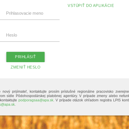
VSTÚPIŤ DO APLIKÁCIE
Prihlasovacie meno
Heslo
PRIHLÁSIŤ
ZMENIŤ HESLO
 nový prijímateľ, kontaktujte prosím príslušné regionálne pracovisko zverej
om sídle Pôdohospodárskej platobnej agentúry. V prípade zmeny alebo nefunk
kontaktujte
podporagsaa@apa.sk
. V prípade otázok ohľadom registra LPIS kont
is@apa.sk
.