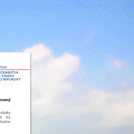
ovaný
všetky
né. Na
 žiadne