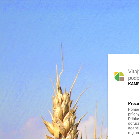
Vita
podp
KAMP
Preze
Pomoco
prílo
Prihl
doru
agent
region