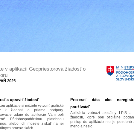
jte v aplikácii Geopriestorová žiadosť o
oru
AŇ 2025
rať a upraviť žiadosť
Prezerať dáta ako neregistr
u aplikácie si môžete vytvoriť grafické
používateľ
hy k žiadosti o priame podpory.
Aplikácia zobrazí aktuálny LPIS a 
asovacie údaje do aplikácie Vám boli
žiadosti, ktoré boli oficiálne poda
čené Pôdohospodárskou platobnou
prístup do aplikácie nie je potrebné
úrou, alebo ich môžete získať na jej
meno a heslo.
álnych pracoviskách.