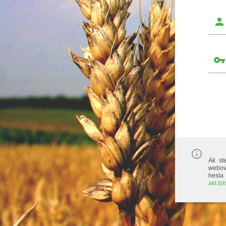
Ak ste
webov
hesla 
akt.lp